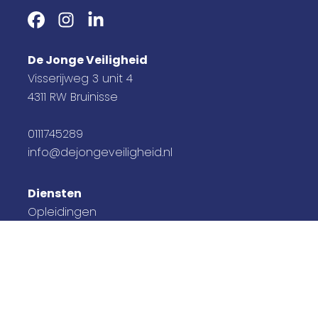
De Jonge Veiligheid
Visserijweg 3 unit 4
4311 RW Bruinisse
0111745289
info@dejongeveiligheid.nl
Diensten
Opleidingen
Keuringen
Advies
Contact
Afspraak maken