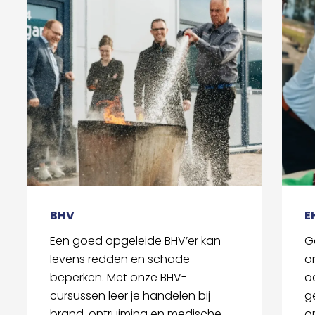
BHV
E
Een goed opgeleide BHV’er kan
G
levens redden en schade
o
beperken. Met onze BHV-
o
cursussen leer je handelen bij
g
brand, ontruiming en medische
o