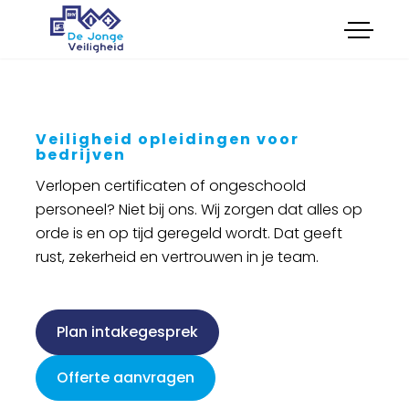
menu
Opleidingen
Onderhoud
Certificeringen
Keuringen
Veiligheid opleidingen voor
Advies
bedrijven
Verkoop
Verlopen certificaten of ongeschoold
Cultuur
personeel? Niet bij ons. Wij zorgen dat alles op
orde is en op tijd geregeld wordt. Dat geeft
Feestkar Veilig en Wel
rust, zekerheid en vertrouwen in je team.
Boek cursus
Plan intakegesprek
Plan intakegesprek
Offerte aanvragen