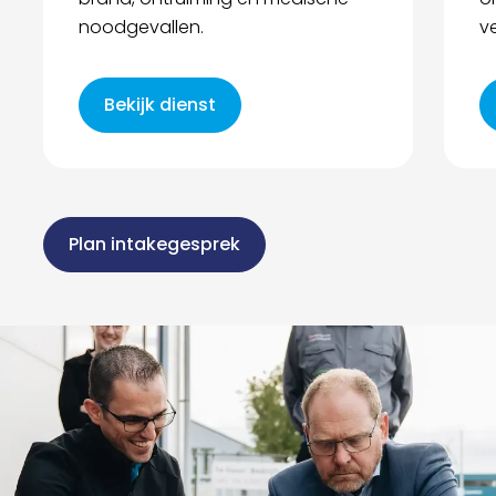
noodgevallen.
v
Bekijk dienst
Plan intakegesprek