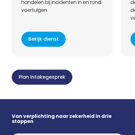
handelen bij incidenten in en rond
d
voertuigen.
d
ve
Bekijk dienst
Plan intakegesprek
Van verplichting naar zekerheid in drie
stappen