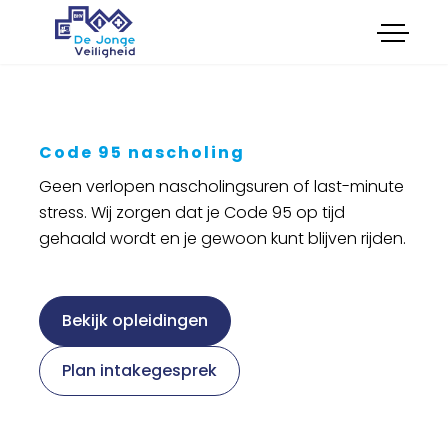
menu
Opleidingen
Onderhoud
Certificeringen
Keuringen
Code 95 nascholing
Advies
Geen verlopen nascholingsuren of last-minute
Verkoop
Cultuur
stress. Wij zorgen dat je Code 95 op tijd
gehaald wordt en je gewoon kunt blijven rijden.
Feestkar Veilig en Wel
Bekijk opleidingen
Boek cursus
Plan intakegesprek
Plan intakegesprek