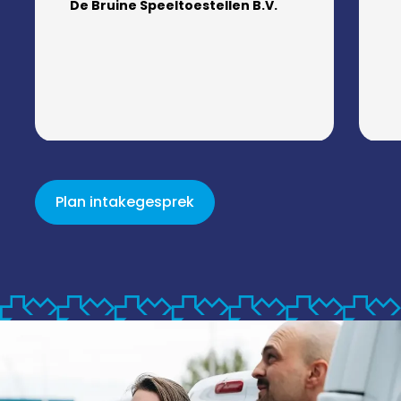
De Bruine Speeltoestellen B.V.
Plan intakegesprek