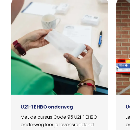
U21-1 EHBO onderweg
U
Met de cursus Code 95 U21-1 EHBO
L
onderweg leer je levensreddend
o