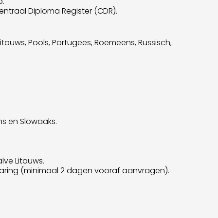
p.
entraal Diploma Register (CDR).
 Litouws, Pools, Portugees, Roemeens, Russisch,
ans en Slowaaks.
lve Litouws.
klaring (minimaal 2 dagen vooraf aanvragen).