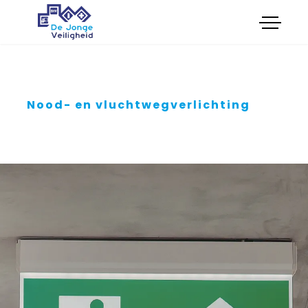
menu
Opleidingen
Onderhoud
Certificeringen
Keuringen
Nood- en vluchtwegverlichting
Advies
Verkoop
Cultuur
Feestkar Veilig en Wel
Boek cursus
Plan intakegesprek