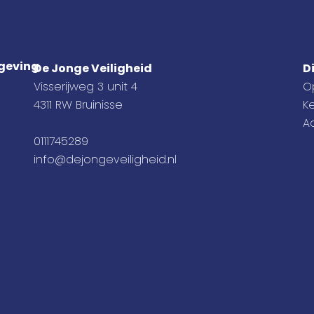
mgeving
De Jonge Veiligheid
D
Visserijweg 3 unit 4
O
4311 RW Bruinisse
K
A
0111745289
info@dejongeveiligheid.nl