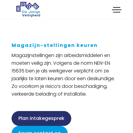
menu
Opleidingen
Onderhoud
Certificeringen
Keuringen
Magazijn-stellingen keuren
Advies
Magazijnstellingen zijn arbeidsmiddelen en
Verkoop
Cultuur
moeten veilig zijn. Volgens de norm NEN-EN
15635 ben je als werkgever verplicht om ze
Feestkar Veilig en Wel
jaarlijks te laten keuren door een deskundige.
Zo voorkom je risico’s door beschadiging,
verkeerde belading of installatie.
Boek cursus
Plan intakegesprek
Plan intakegesprek