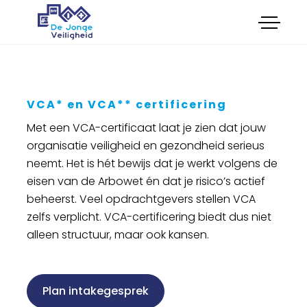
menu
Opleidingen
Onderhoud
Certificeringen
Keuringen
VCA* en VCA** certificering
Advies
Met een VCA-certificaat laat je zien dat jouw
Verkoop
Cultuur
organisatie veiligheid en gezondheid serieus
neemt. Het is hét bewijs dat je werkt volgens de
Feestkar Veilig en Wel
eisen van de Arbowet én dat je risico’s actief
beheerst. Veel opdrachtgevers stellen VCA
zelfs verplicht. VCA-certificering biedt dus niet
Boek cursus
alleen structuur, maar ook kansen.
Plan intakegesprek
Plan intakegesprek