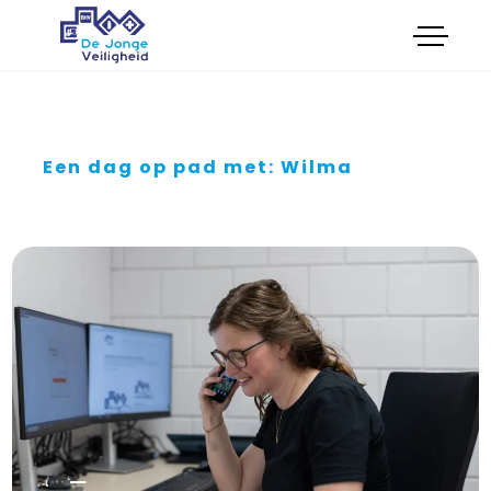
menu
Opleidingen
Onderhoud
Certificeringen
Keuringen
Een dag op pad met: Wilma
Advies
Verkoop
Cultuur
Feestkar Veilig en Wel
Boek cursus
Plan intakegesprek