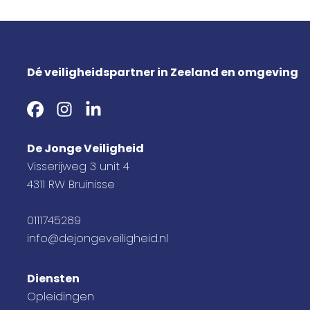
Dé veiligheidspartner in Zeeland en omgeving
De Jonge Veiligheid
Visserijweg 3 unit 4
4311 RW Bruinisse
0111745289
info@dejongeveiligheid.nl
Diensten
Opleidingen