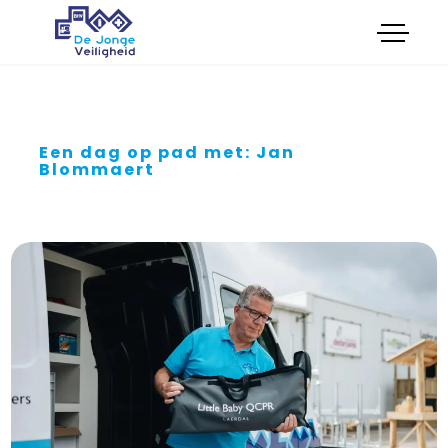
menu
Opleidingen
Onderhoud
Certificeringen
Keuringen
Een dag op pad met: Jan
Advies
Blommaert
Verkoop
Cultuur
Feestkar Veilig en Wel
Boek cursus
Plan intakegesprek