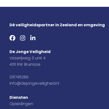
Dé veiligheidspartner in Zeeland en omgeving
De Jonge Veiligheid
Visserijweg 3 unit 4
4311 RW Bruinisse
0111745289
info@dejongeveiligheid.nl
Diensten
Opleidingen